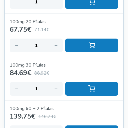
sexual mais intensa e gratificante!
100mg 20 Pílulas
67.75
€
71.14€
100mg 30 Pílulas
84.69
€
88.92€
100mg 60 + 2 Pílulas
139.75
€
146.74€