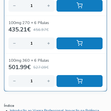
100mg 270 + 6 Pílulas
435.21
€
456.97€
100mg 360 + 6 Pílulas
501.99
€
527.09€
Índice
Introdução ao Viagra Professional: Inovação na Potência