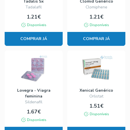
Tadalis Sx
Clomid Genérico
Tadalafil
Clomiphene
1.21€
1.21€
Disponíveis
Disponíveis
COMPRAR JÁ
COMPRAR JÁ
Lovegra - Viagra
Xenical Genérico
feminina
Orlistat
Sildenafil
1.51€
1.67€
Disponíveis
Disponíveis