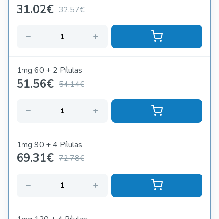
31.02
€
32.57€
1mg 60 + 2 Pílulas
51.56
€
54.14€
1mg 90 + 4 Pílulas
69.31
€
72.78€