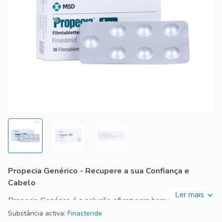
Propecia Genérico - Recupere a sua Confiança e
Cabelo
Ler mais
Propecia Genérico é a solução eficaz para homens que
desejam combater a queda de cabelo e restaurar a sua
Substância activa:
Finasteride