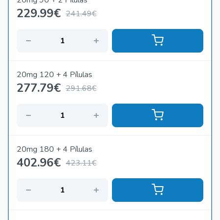
20mg 90 + 2 Pílulas
229.99
€
241.49€
20mg 120 + 4 Pílulas
277.79
€
291.68€
20mg 180 + 4 Pílulas
402.96
€
423.11€