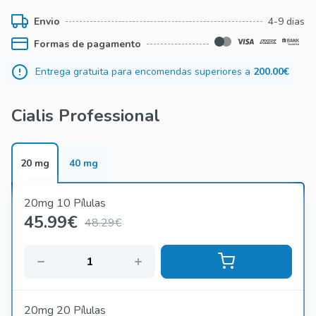
resistência e uma confiança renovada para satisfazer o seu
Envio
4-9 dias
parceiro.
Formas de pagamento
Por que escolher Cialis Professional? Este medicamento
contém Tadalafil, que atua rapidamente para aumentar o
Entrega gratuita para encomendas superiores a
200.00€
fluxo sanguíneo para o pênis, permitindo uma ereção mais
forte e duradoura. Além disso, a sua fórmula profissional
Cialis Professional
garante resultados mais rápidos e eficazes em comparação
com outras opções no mercado. Não deixe que a disfunção
erétil afete a sua vida amorosa, escolha Cialis Professional
20 mg
40 mg
e redescubra o prazer sexual!
20mg 10 Pílulas
45.99
€
48.29€
20mg 20 Pílulas