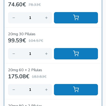
74.60
€
78.33€
20mg 30 Pílulas
99.59
€
104.57€
20mg 60 + 2 Pílulas
175.08
€
183.83€