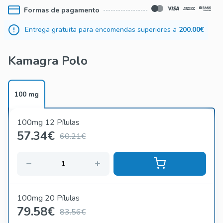
Não deixe que a disfunção erétil atrapalhe o seu
Formas de pagamento
relacionamento. Experimente Kamagra Polo hoje mesmo e
redescubra a paixão e a intimidade com o seu parceiro.
Entrega gratuita para encomendas superiores a
200.00€
Aproveite a entrega rápida e discreta e dê um impulso à sua
vida sexual!
Kamagra Polo
100 mg
100mg 12 Pílulas
57.34
€
60.21€
100mg 20 Pílulas
79.58
€
83.56€