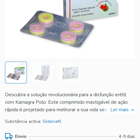
Descubra a solução revolucionária para a disfunção erétil
com Kamagra Polo. Este comprimido mastigável de ação
rápida é projetado para melhorar a sua vida sexual,
Ler mais
proporcionando ereções mais fortes e duradouras. Com
Substância activa:
Sildenafil
Kamagra Polo, você pode retomar o controle da sua vida
amorosa e desfrutar de momentos íntimos inesquecíveis.
Envio
4-9 dias