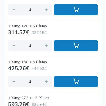
100mg 120 + 6 Pílulas
311.57
€
327.15€
100mg 180 + 8 Pílulas
425.26
€
446.52€
100mg 272 + 12 Pílulas
593.28
€
622.94€