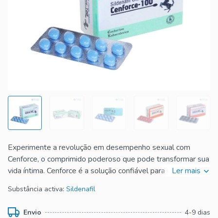
Experimente a revolução em desempenho sexual com
Cenforce, o comprimido poderoso que pode transformar sua
vida íntima. Cenforce é a solução confiável para homens que
Ler mais
desejam recuperar a confiança na cama. Com sua fórmula
Substância activa:
Sildenafil
avançada, Cenforce ajuda a combater a disfunção erétil,
proporcionando ereções mais fortes e duradouras.
Envio
4-9 dias